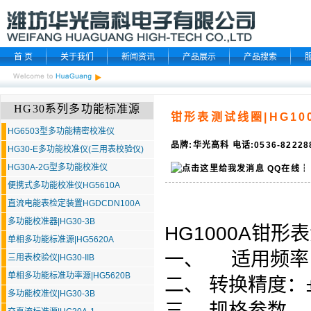
首 页
关于我们
新闻资讯
产品展示
产品搜索
HG30系列多功能标准源
钳形表测试线圈|HG10
HG6503型多功能精密校准仪
品牌:华光高科 电话:0536-8222
HG30-E多功能校准仪(三用表校验仪)
HG30A-2G型多功能校准仪
QQ在线
┆
便携式多功能校准仪HG5610A
直流电能表检定装置HGDCDN100A
多功能校准器|HG30-3B
HG1000A钳形
单相多功能标准源|HG5620A
一、 适用频率：D
三用表校验仪|HG30-IIB
单相多功能标准功率源|HG5620B
二、 转换精度：±
多功能校准仪|HG30-3B
三、 规格参数