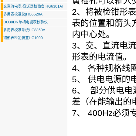
黄插孔可以输入
交直流电表·变送器校验台|HG6301AT
2、将被检钳形
多用表校准仪|HG5620A
表的位置和箭头
DO30DN单相电能表校验仪
多用表校准系统HG8850A
内中心处。
钳形表检定装置HG1000
3、交、直流电
形表的电流值。
4、 各种规格线
5、 供电电源的
6、 部分供电电
差（在能输出的
7、 400Hz必