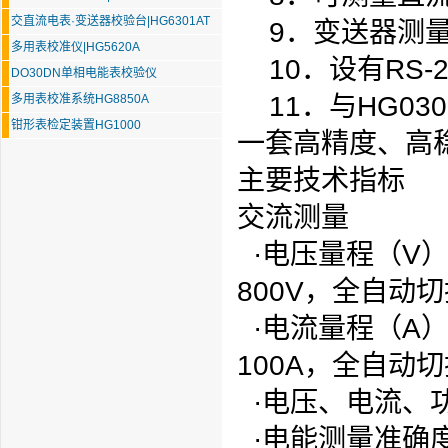
交直流电表·变送器校验台|HG6301AT
9．变送器测
多用表校准仪|HG5620A
10．设有RS-
DO30DN单相电能表校验仪
11．与HG03
多用表校准系统HG8850A
钳形表检定装置HG1000
一套高精度、高稳
主要技术指标
交流测量
·电压
量程
（V）
800V，全自动切
·电流
量程
（A）
100A，全自动
·电压、电流、功率
·电能测量准确度 