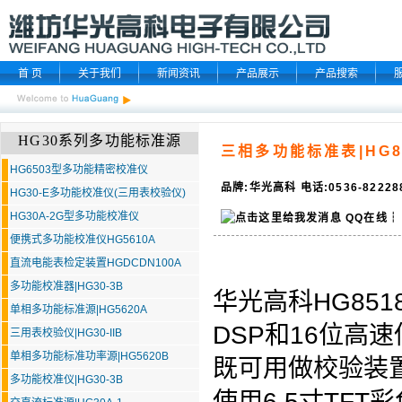
首 页
关于我们
新闻资讯
产品展示
产品搜索
HG30系列多功能标准源
三相多功能标准表|HG8
HG6503型多功能精密校准仪
品牌:华光高科 电话:0536-8222
HG30-E多功能校准仪(三用表校验仪)
HG30A-2G型多功能校准仪
QQ在线
┆
便携式多功能校准仪HG5610A
直流电能表检定装置HGDCDN100A
多功能校准器|HG30-3B
华光高科
HG85
单相多功能标准源|HG5620A
DSP和16位高
三用表校验仪|HG30-IIB
单相多功能标准功率源|HG5620B
既可用做校验装
多功能校准仪|HG30-3B
使用6.5寸TF