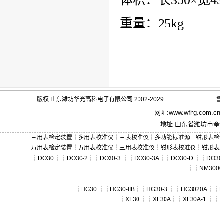
体积：长350×宽4
重量：25kg
版权:山东潍坊华光高科电子有限公司 2002-2029
鲁
网址:
www.wfhg.com.cn
地址:山东省潍坊市奎文
三用表检定装置
┆
多用表校准仪
┆
三表校准仪
┆
多功能标准源
┆
钳形表检
万用表检定装置
┆
万用表校准仪
┆
三用表校准仪
┆
钳形表校准仪
┆
钳形表
┆
DO30
┆┆
DO30-2
┆┆
DO30-3
┆┆
DO30-3A
┆┆
DO30-D
┆┆
DO30
┆┆
NM300
┆
HG30
┆┆
HG30-IIB
┆┆
HG30-3
┆┆
HG3020A
┆┆
┆
XF30
┆┆
XF30A
┆┆
XF30A-1
┆┆