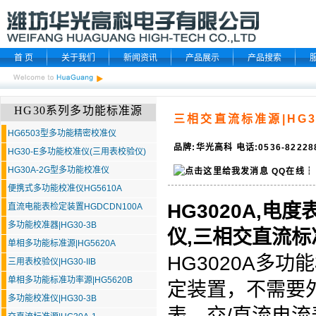
首 页
关于我们
新闻资讯
产品展示
产品搜索
HG30系列多功能标准源
三相交直流标准源|HG3
HG6503型多功能精密校准仪
品牌:华光高科 电话:0536-8222
HG30-E多功能校准仪(三用表校验仪)
HG30A-2G型多功能校准仪
QQ在线
┆
便携式多功能校准仪HG5610A
HG3020A,电度
直流电能表检定装置HGDCDN100A
多功能校准器|HG30-3B
仪,三相
交直流标
单相多功能标准源|HG5620A
HG3020A
多功能
三用表校验仪|HG30-IIB
单相多功能标准功率源|HG5620B
定装置，不需要外
多功能校准仪|HG30-3B
表、交/直流电