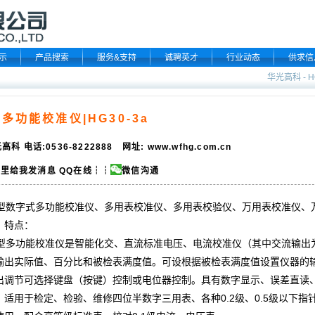
示
产品搜索
服务&支持
诚聘英才
行业动态
供求信
华光高科
-
多功能校准仪|HG30-3a
高科 电话:0536-8222888 网址:
www.wfhg.com.cn
QQ在线
┆┆
微信沟通
型数字式
多功能校准仪
、
多用表校准仪
、
多用表校验仪
、
万用表校准仪
、
、特点：
型
多功能校准仪
是智能化交、直流标准电压、电流校准仪（其中交流输出
输出实际值、百分比和被检表满度值。可设根据被检表满度值设置仪器的
出调节可选择
键盘
（按键）控制或电位器控制。具有数字显示、误差直读
。适用于检定、检验、维修四位半数字三用表、各种0.2级、0.5级以下