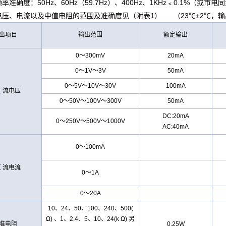
率准确度：50Hz、60Hz（59.7Hz）、400Hz、1KHz﹤0.1%（或市电
电压、电流以及
中值
电阻
的范围及准确度见（附表1） （23℃±2℃，输
出项目
输出范围
额定输出
0～300mV
20mA
0～1V～3V
50mA
0～5V～10V～30V
100mA
 流电压
0～50V～100V～300V
50mA
DC:20mA
0～250V～500V～1000V
AC:40mA
0～100mA
 流电流
0～1A
0～20A
10、24、50、100、240、500(
Ω) 、1、2.4、5、10、24(k Ω) 另
准
电阻
0.25W