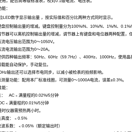
使用，配合高等级标准表，校对0.1级电流、电压表。
功能：
位LED数字显示输出量 ，按实际值和百分比两种方式同时显示。
键盘
控制输出量的增减。
键盘
控制量分为100%/N、10%/N、1%/N、0.1
调节器
可以离机控制输出量的增减，调节器上有
键盘
和电位器两种配置，
直流电压输出范围为0～1050V。
直流电流输出范围为0～20A。
供四种输出频率：50Hz、60Hz（59.7Hz）、400Hz、1000Hz，使用
晶
出超载能自动保护，手动复位。
流50Hz输出还可以选择市电同步，以减小被检表的拍频影响。
表测量功能：配用本厂标准线圈，可测量0～1000A电流，误差±0.3%。
性能：
性： AC﹤满
量程
的0.02%/5分钟
﹤满
量程
的0.01%/5分钟
量时仪器需预热两小时。
失真度：﹤0.5%
纹波系数：﹤0.05%（额定输出时）