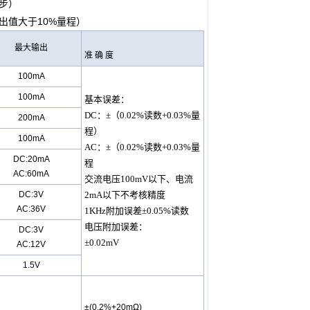
同步）
出值大于10%
量程
）
最大输出
准 确 度
100mA
100mA
基本误差：
DC：±（0.02%读数+0.03%
量
200mA
程
）
100mA
AC：±（0.02%读数+0.03%
量
DC:20mA
程
AC:60mA
交流电压100mV以下、电流
DC:3V
2mA以下不考核精度
AC:36V
1KHz附加误差±0.05%读数
电压附加误差：
DC:3V
±0.02mV
AC:12V
1.5V
±(0.2%+20mΩ)