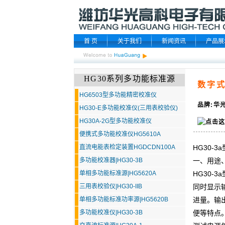
首 页
关于我们
新闻资讯
产品展
HG30系列多功能标准源
数字式
HG6503型多功能精密校准仪
品牌:华光
HG30-E多功能校准仪(三用表校验仪)
HG30A-2G型多功能校准仪
便携式多功能校准仪HG5610A
直流电能表检定装置HGDCDN100A
HG30-3
a
多功能校准器|HG30-3B
一、用途
单相多功能标准源|HG5620A
HG30-3
a
三用表校验仪|HG30-IIB
同时显示
单相多功能标准功率源|HG5620B
进量。输
多功能校准仪|HG30-3B
便等特点