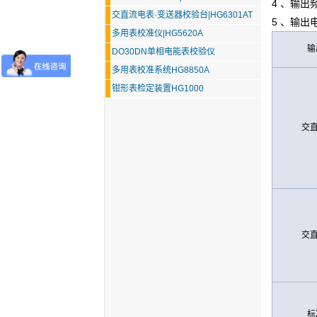
4 、输出频
交直流电表·变送器校验台|HG6301AT
5 、输出
多用表校准仪|HG5620A
输
DO30DN单相电能表校验仪
多用表校准系统HG8850A
钳形表检定装置HG1000
交直
交直
标