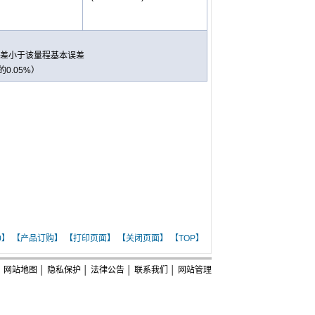
误差小于该
量程
基本误差
的0.05%）
0】
【产品订购】
【打印页面】
【关闭页面】
【TOP】
网站地图
│
隐私保护
│
法律公告
│
联系我们
│
网站管理