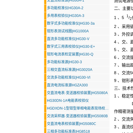
交直流标准源|HG30A-1
测试电源
多功能校准仪HG30A-2
二、主要
多用表校验仪|HG30A-3
1
1 、5
/
2
数字式多功能校准仪|HG30-3a
2 、采用
钳形表测试线圈|HG1000A
3 、
外控
直流多功能校准仪|HG30-V
4 、交、
数字式三用表校验仪|HG30-E+
5 、交、
钳形电流表检定装置|HG30-Q
6 、交流提
多功能标准源|HG30-3
7 、输
三相交直流标准源|HG3020A
8 、交
交流多功能校准仪|HG30-VI
9 、钳形
直流电流标准源HGZA300
三、技术
交直流电表·变送器校验装置|HG5080A
1 、稳定
HG30DN-1A电能表校验仪
DC
HGDXDN-1型钳型单相电能表现场校验仪
作精密测
交流采样器·变送器校验装置|HG5080B
2 、交流
交直流电表校验装置|HG5080C
3 、直流
三相多功能标准表|HG8518