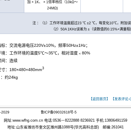
加 × 1K、 × 1倍率档位（10kΩ～
24MΩ)
注 ：（1）工作环境温度超过23 ℃ ±2 ℃，每变化10℃，附加
（2）50A 1KHz误差为 ±（读数值的0.15%+满
量程
指标：交流电源电压220V±10%，频率50Hz±1Hz；
环境：工作环境的温度5℃～35℃，相对湿度﹤80%
时间：连续
3
寸：180×480×480mm
 ：约24kg
【返回首页】
【发表评论-
2029
鲁ICP备09032618号-5
网址:
www.wfhg.com.cn
电话:0536－8222888 8236921 手机:13806491159
地址:山东省潍坊市奎文区潍州路1088号(华光高科总部) 邮编:261041