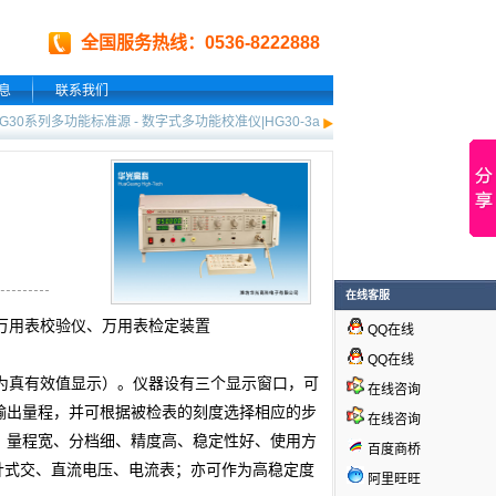
全国服务热线：0536-8222888
息
联系我们
HG30系列多功能标准源
-
数字式多功能校准仪|HG30-3a
在线客服
万用表校验仪
、
万用表检定装置
QQ在线
QQ在线
为真有效值显示）。仪器设有三个显示窗口，可
在线咨询
输出
量程
，并可根据被检表的刻度选择相应的步
在线咨询
、
量程
宽、分档细、精度高、稳定性好、使用方
百度商桥
指针式交、直流电压、电流表；亦可作为高稳定度
阿里旺旺