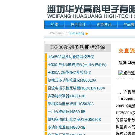
首 页
关于我们
新闻资讯
产品展
HG30系列多功能标准源
交直流
HG6503型多功能精密校准仪
品牌:华光
HG30-E多功能校准仪(三用表校验仪)
HG30A-2G型多功能校准仪
便携式多功能校准仪HG5610A
直流电能表检定装置HGDCDN100A
一、产品
多功能校准器|HG30-3B
HG5080
单相多功能标准源|HG5620A
2005《
三用表校验仪|HG30-IIB
HG5080
单相多功能标准功率源|HG5620B
的信号部分
拟量输入
多功能校准仪|HG30-3B
器校验装