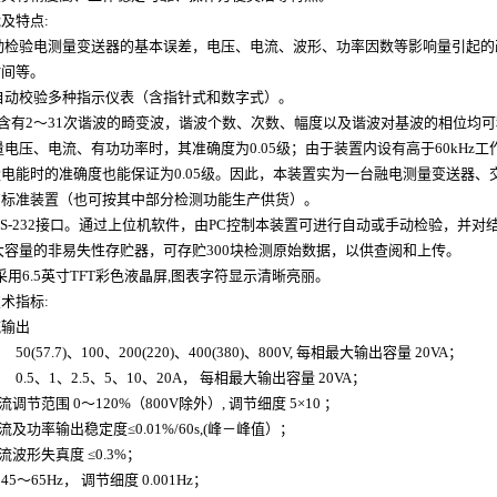
能及特点:
动检验电测量变送器的基本误差，电压、电流、波形、功率因数等影响量引起的
时间等。
自动校验多种指示仪表（含指针式和数字式）。
成含有2～31次谐波的畸变波，谐波个数、次数、幅度以及谐波对基波的相位均
电压、电流、有功功率时，其准确度为0.05级；由于装置内设有高于60kHz工
电能时的准确度也能保证为0.05级。因此，本装置实为一台融电测量变送器
的标准装置（也可按其中部分检测功能生产供货）。
S-232接口。通过上位机软件，由PC控制本装置可进行自动或手动检验，并
容量的非易失性存贮器，可存贮300块检测原始数据，以供查阅和上传。
采用6.5英寸TFT彩色液晶屏,图表字符显示清晰亮丽。
术指标:
流输出
50(57.7)、100、200(220)、400(380)、800V, 每相最大输出容量 20VA；
0.5、1、2.5、5、10、20A， 每相最大输出容量 20VA；
调节范围 0～120%（800V除外）, 调节细度 5×10
；
及功率输出稳定度≤0.01%/60s,(峰－峰值）；
波形失真度 ≤0.3%；
5～65Hz， 调节细度 0.001Hz；