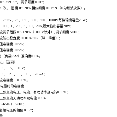
～359.99°， 调节细度 0.01°；
31次， 幅 度 0～20%,相位细度 0.01°·N （N为谐波次数）。
出
75mV、75、150、300、500、1000V,每档输出容量20W；
0.5、1、2.5、5、10、20A,最大输出容量20W；
调节范围 0～120%（1000V除外）, 调节细度 5×10
；
输出稳定度 ≤0.01%/60s （峰－峰值）；
值准确度 0.05%；
准确度 0.05%；
出（负载≥5Ω）准确度0.1%。
输出（选项）
±1、 ±5、 ±10V；
±1、±2.5、±5、±10、±20mA；
流准确度 0.05%。
列电量时的准确度
工频交流电压、电流、有功功率及电能0.05%；
工频交流无功功率及电能 0.1%
65Hz） 5×10
；
相电压的相位 0.05°；
量