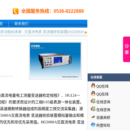
全国服务热线：0536-8222888
息
联系我们
列多功能标准源
-
交直流电表·变送器校验装置|HG5080A
在线客服
QQ在线
QQ在线
为直流电量电工测量变送器检定规程》、JJG124－
定规程》的要求而设计的三相0.05级表源一体化装置。
在线咨询
6位高速模数转换器组成的高精度工频交流采集器；源
在线咨询
080A交直流电表·
变送器校验装置
模拟量输出和模
百度商桥
程中所有的优先和非优先采用值。HG5080A交直流电表·
变送
阿里旺旺