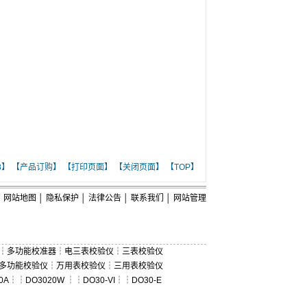
8】
【产品订购】
【打印页面】
【关闭页面】
【TOP】
网站地图
│
隐私保护
│
法律公告
│
联系我们
│
网站管理
┆
多功能校准器
┆
电三表校验仪
┆
三表校验仪
多功能校验仪
┆
万用表校验仪
┆
三用表校验仪
0A
┆┆
DO3020W
┆┆
DO30-VI
┆┆
DO30-E