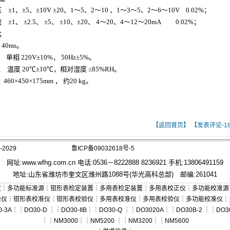
1、±5、±10V ±20、1～5、2～10 、1～3～5、2～6～10V 0.02%；
1、 ±2.5、 ±5、 ±10、±20、 4～20、4～12～20mA 0.02%；
；
40ms。
单相 220V±10%， 50Hz±5%。
 温度 20℃±10℃，相对湿度 ≤85%RH。
460×450×175mm
， 约20 kg。
【返回首页】
【发表评论-
1
2029
鲁ICP备09032618号-5
网址:
www.wfhg.com.cn
电话:0536－8222888 8236921 手机:13806491159
地址:山东省潍坊市奎文区潍州路1088号(华光高科总部) 邮编:261041
仪
┆
多功能标准源
┆
钳形表检定装置
┆
多用表检定装置
┆
多用表校正仪
┆
多功能校准源
准仪
┆
钳形表校准仪
┆
钳形表校验仪
┆
多用表校准仪
┆
多用表校验仪
┆
多功能校准仪
┆
0-3A
┆┆
DO30-D
┆┆
DO30-IIB
┆┆
DO30-Q
┆┆
DO3020A
┆┆
DO30B-2
┆┆
DO3
┆┆
NM3000
┆┆
NM5200
┆┆
NM3200
┆┆
NM5600