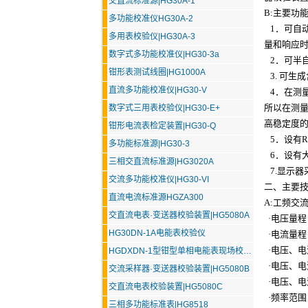
交直流标准源|HG30A-1
B:主要功
多功能校准仪HG30A-2
1．可自
多用表校验仪|HG30A-3
量和响应
数字式多功能校准仪|HG30-3a
2．可半
钳形表测试线圈|HG1000A
3. 可生
直流多功能校准仪|HG30-V
4．在测量
所以在测量
数字式三用表校验仪|HG30-E+
高稳定度
钳形电流表检定装置|HG30-Q
5．设有R
多功能标准源|HG30-3
6．设有大
三相交直流标准源|HG3020A
7.显示器
交流多功能校准仪|HG30-VI
二、主要技
直流电流标准源HGZA300
A:工频交
交直流电表·变送器校验装置|HG5080A
·电压
量程
HG30DN-1A电能表校验仪
·电流
量程
·电压、电流
HGDXDN-1型钳型单相电能表现场校验仪
·电压、电流
交流采样器·变送器校验装置|HG5080B
·电压、电流
交直流电表校验装置|HG5080C
·频率范围 4
三相多功能标准表|HG8518