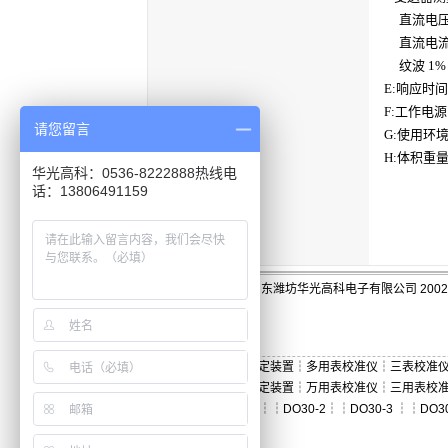
直流电压 ±
直流电流 ±
纹波 1%
E:响应时间 
F:工作电源 
请您留言
G:使用环境
H:体积重量 
华光高科：0536-8222888热线电
话：13806491159
版权:山东潍坊华光高科电子有限公司 2002-
三用表检定装置
┆
多用表校准仪
┆
三表校准
万用表检定装置
┆
万用表校准仪
┆
三用表校
┆
DO30
┆┆
DO30-2
┆┆
DO30-3
┆┆
DO3