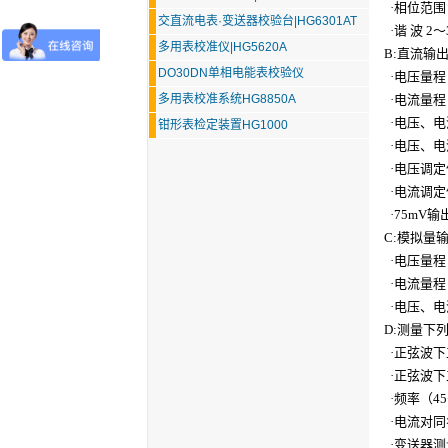
·相位范围 0
交直流电表·变送器校验台|HG6301AT
·谐 波 2～
多用表校准仪|HG5620A
B:直流输
DO30DN单相电能表校验仪
·电压
量程
多用表校准系统HG8850A
·电流
量程
·电压、电流
钳形表检定装置HG1000
·电压、电流
·电压调定
·电流调定值
·75mV输
C:模拟量
·电压
量程
·电流
量程
·电压、电
D:测量下
·正弦波下
·正弦波下
·频率（45～
·电流对同名
·变送器测